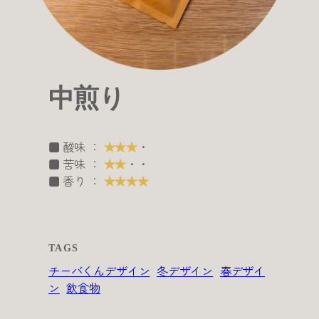
中煎り
■ 酸味 ：
★★★
・
■ 苦味 ：
★★
・・
■ 香り ：
★★★★
TAGS
チーバくんデザイン
冬デザイン
春デザイ
ン
飲食物