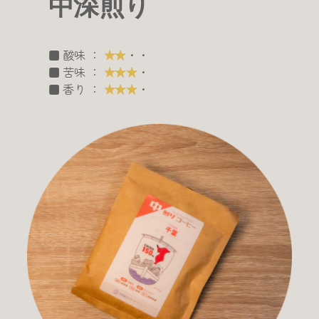
中深煎り
■ 酸味 ：
★★
・・
■ 苦味 ：
★★★
・
■ 香り ：
★★★
・