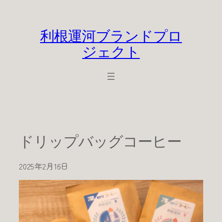
内
容
を
利根運河ブランドプロ
ス
ジェクト
キ
ッ
プ
ドリップバッグコーヒー
2025年2月16日