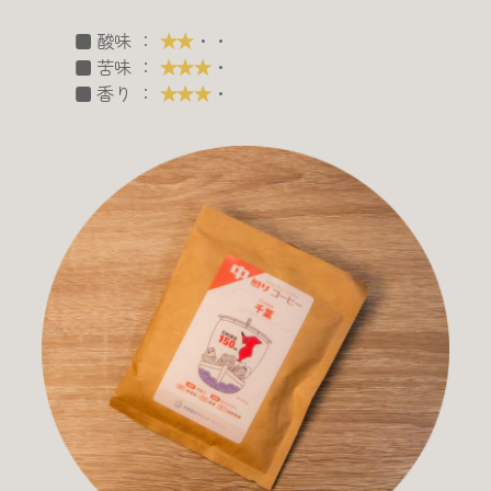
■ 酸味 ：
★★
・・
■ 苦味 ：
★★★
・
■ 香り ：
★★★
・