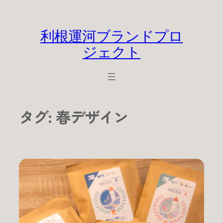
内
容
を
利根運河ブランドプロ
ス
ジェクト
キ
ッ
プ
タグ:
春デザイン